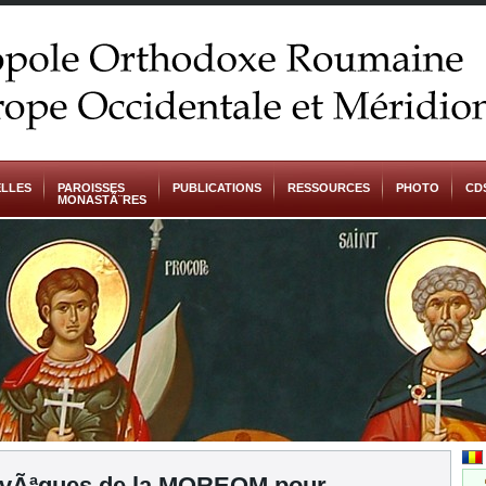
LLES
PAROISSES
PUBLICATIONS
RESSOURCES
PHOTO
CD
MONASTÃ¨RES
vÃªques de la MOREOM pour