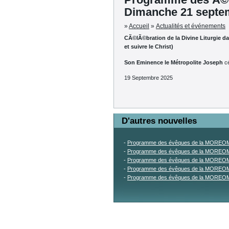
Dimanche 21 septe
»
Accueil
»
Actualités et événements
CÃ©lÃ©bration de la Divine Liturgie da
et suivre le Christ)
Son Eminence le Métropolite Joseph
cé
19 Septembre 2025
D'autres nouvelles
-
Programme des évêques de la MOREOM 
-
Programme des évêques de la MOREOM 
-
Programme des évêques de la MOREOM p
-
Programme des évêques de la MOREOM p
-
Programme des évêques de la MOREOM p