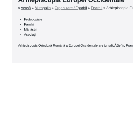
»
Acasă
»
Mitropolia
»
Organizare / Eparhii
»
Eparhii
»
Arhiepiscopia E
Protopopiate
Parohii
Mănăstiri
Asociații
Arhiepiscopia Ortodoxă Română a Europei Occidentale are jurisdicÅ£ie în: Fran