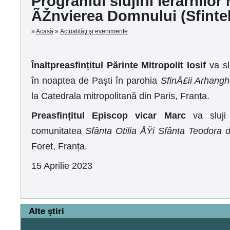
Programul slujirii ierarhil
ÃŽnvierea Domnului (Sfintel
»
Acasă
»
Actualităţi şi evenimente
Înaltpreasfințitul Părinte Mitropolit Iosif
va sl
în noaptea de Paști în parohia
SfinÅ£ii Arhanghe
la Catedrala
mitropolitană din Paris, Franța.
Preasfințitul Episcop vicar Marc
va sluji
comunitatea
Sfânta Otilia ÅŸi Sfânta Teodora 
Foret, Franța.
15 Aprilie 2023
Alte ştiri