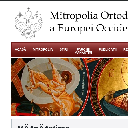
ACASĂ
MITROPOLIA
ȘTIRI
PAROHII
PUBLICAȚII
RE
MĂNĂSTIRI