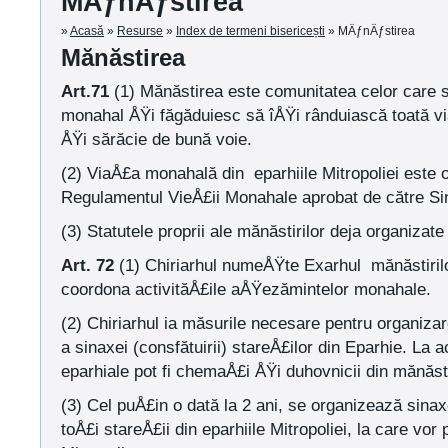
MÄƒnÄƒstirea
»
Acasă
»
Resurse
»
Index de termeni bisericești
»
MÄƒnÄƒstirea
Mănăstirea
Art.71
(1) Mănăstirea este comunitatea celor care s
monahal ÅŸi făgăduiesc să îÅŸi rânduiască toată via
ÅŸi sărăcie de bună voie.
(2) ViaÅ£a monahală din eparhiile Mitropoliei este 
Regulamentul VieÅ£ii Monahale aprobat de către Sin
(3) Statutele proprii ale mănăstirilor deja organizat
Art. 72
(1) Chiriarhul numeÅŸte Exarhul mănăstiril
coordona activităÅ£ile aÅŸezămintelor monahale.
(2) Chiriarhul ia măsurile necesare pentru organizar
a sinaxei (consfătuirii) stareÅ£ilor din Eparhie. La
eparhiale pot fi chemaÅ£i ÅŸi duhovnicii din mănăsti
(3) Cel puÅ£in o dată la 2 ani, se organizează sina
toÅ£i stareÅ£ii din eparhiile Mitropoliei, la care vor 