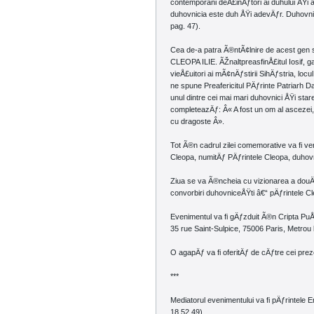
contemporani deÅ£inÄƒtori ai duhului ÅŸi 
duhovnicia este duh ÅŸi adevÄƒr. Duhovni
pag. 47).
Cea de-a patra Ã®ntÃ¢lnire de acest gen 
CLEOPA ILIE. ÃŽnaltpreasfinÅ£itul Iosif, ga
vieÅ£uitori ai mÃ¢nÄƒstirii SihÄƒstria, l
ne spune Preafericitul PÄƒrinte Patriarh Da
unul dintre cei mai mari duhovnici ÅŸi star
completeazÄƒ: Â« A fost un om al ascezei, al
cu dragoste Â».
Tot Ã®n cadrul zilei comemorative va fi ve
Cleopa, numitÄƒ PÄƒrintele Cleopa, duhovn
Ziua se va Ã®ncheia cu vizionarea a douÄƒ
convorbiri duhovniceÅŸti â€“ pÄƒrintele Cle
Evenimentul va fi gÄƒzduit Ã®n Cripta Pu
35 rue Saint-Sulpice, 75006 Paris, Metrou l
O agapÄƒ va fi oferitÄƒ de cÄƒtre cei prez
***
Mediatorul evenimentului va fi pÄƒrintele 
18 52 49).