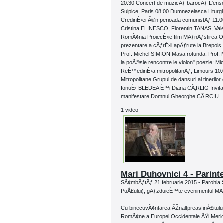
20:30 Concert de muzicÄƒ barocÄƒ L'ense
Sulpice, Paris 08:00 Dumnezeiasca Liturgh
CredinÈ›ei Ã®n perioada comunistÄƒ 11:00 
Cristina ELINESCO, Florentin TANAS, Va
RomÃ¢nia ProiecÈ›ie film MÄƒnÄƒstirea 
prezentare a cÄƒrÈ›ii apÄƒrute la Brepols 
Prof. Michel SIMION Masa rotunda: Prof
la poÃ©sie rencontre le violon" poezie:
ReÈ™edinÈ›a mitropolitanÄƒ, Limours 10:0
Mitropolitane Grupul de dansuri al tinerilo
IonuÈ› BLEDEA È™i Diana CÃ‚RLIG Invit
manifestare Domnul Gheorghe CÃ‚RCIU
1 video
Mari Duhovnici 4 - Parinte
SÃ¢mbÄƒtÄƒ 21 februarie 2015 - Parohia 
PuÅ£ului), gÄƒzduieÈ™te evenimentul M
Cu binecuvÃ¢ntarea ÃŽnaltpreasfinÅ£itului 
RomÃ¢ne a Europei Occidentale ÅŸi Merid