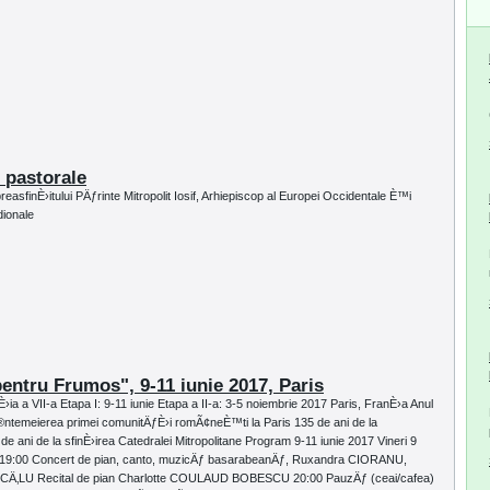
e pastorale
easfinÈ›itului PÄƒrinte Mitropolit Iosif, Arhiepiscop al Europei Occidentale È™i
dionale
pentru Frumos", 9-11 iunie 2017, Paris
›ia a VII-a Etapa I: 9-11 iunie Etapa a II-a: 3-5 noiembrie 2017 Paris, FranÈ›a Anul
®ntemeierea primei comunitÄƒÈ›i romÃ¢neÈ™ti la Paris 135 de ani de la
e ani de la sfinÈ›irea Catedralei Mitropolitane Program 9-11 iunie 2017 Vineri 9
ris 19:00 Concert de pian, canto, muzicÄƒ basarabeanÄƒ, Ruxandra CIORANU,
CÄ‚LU Recital de pian Charlotte COULAUD BOBESCU 20:00 PauzÄƒ (ceai/cafea)