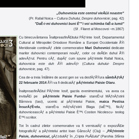
„Duhovnicia este centrul vieÅ£ii noastre”
(Pr. Rafail Noica –
Cultura Duhului, Despre duhovnicie
; pag. 42)
"DaÈ›i-mi duhovnici buni È™i voi schimba faÈ›a lumii"
(Sf . Filaret al Moscovei –m.1867)
Cu binecuvântarea ÎnaltpreasfinÅ£itului PÄƒrinte Iosif, Departamentul
Cultural al Mitropoliei Ortodoxe Române a Europei Occidentale ÅŸi
Meridionale continuÄƒ zilele comemorative
Mari Duhovnici
dedicate
marilor duhovnici contemporani nouÄƒ, celor ce deÅ£in duhul ÅŸi
adevÄƒrul. Pentru cÄƒ, dupÄƒ cum spune pÄƒrintele Rafail Noica,
duhovnicia este duh ÅŸi adevÄƒr
(
Cultura duhului- Despre
duhovnicie
, pag. 47).
Cea de-a treia întâlnire de acest gen se va desfÄƒÅŸura
sâmbÄƒtÄƒ
22 februarie 2014
ÅŸi va fi dedicatÄƒ
pÄƒrintelui Paisie Olaru
.
ÎnaltpreasfinÅ£itul PÄƒrinte Iosif, gazda evenimentului, va avea ca
invitaÅ£i pe
pÄƒrintele
Paisie Furdui
- stareÈ›ul MÄƒnÄƒstirii
Bârnova (Iasi), ucenic al pÄƒrintelui Paisie,
maica Pestisa
ÎnsurÄƒÈ›elu
, stareÈ›a mÄƒnÄƒstirii Blaga (IaÈ™i), fiicÄƒ
duhovniceascÄƒ a pÄƒrintelui Paisie È™i Costion Nicolescu- teolog
È™i scriitor.
Tot în cadrul zilelor comemorative va fi vernisatÄƒ o expoziÅ£ie
fotograficÄƒ a pÄƒrintelui artist Ioan GânscÄƒ (Cluj) – „
PÄƒrintele
Paisie, duhovnicul
„ gÄƒzduitÄƒ în „
Cripta PuÅ£ului
" (Parohia
Sfânta