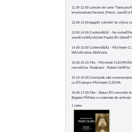
11.30-12.00 Lansare de carte:"Taina pocÄƒ
ieromonahului Nectarie (Petre), stareÈ›ul
12.00-13.00 AgapÄƒ (oferitÄƒ de cÄƒtre ce
13.00-14.00 ConferinÅ£Äƒ - Ne vorbeÅŸte pÄ
stareÈ›ul MÄƒnÄƒstirii PopÄƒuÈ›i (BotoÈ™
14.00-15.00 ConferinÅ£Äƒ - PÄƒrintele CLEO
MÄƒnÄƒstirea SihÄƒstria.
15.00-15.15 Film - PÄƒrintele CLEOPA Ã®n d
cercetÄƒtor. Realizator : Rafael UdriÅŸte.
15.15-16.00 Concluziile zilei comemorativ
cu ÅŸi despre PÄƒrintele CLEOPA.
16.00-17.00 Film - Sfaturi ÅŸi convorbiri 
Bogdan PÃ®rlea cu materiale din arhivele v
1 video