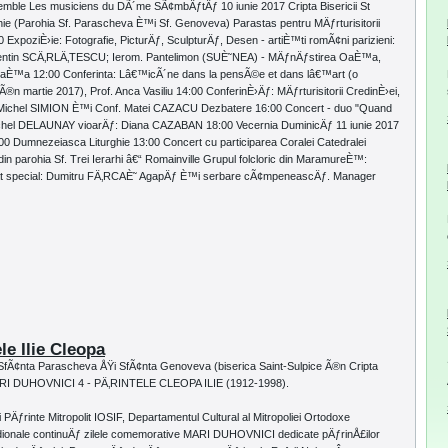
mble Les musiciens du DÃ´me SÃ¢mbÄƒtÄƒ 10 iunie 2017 Cripta Bisericii St
ie (Parohia Sf. Parascheva È™i Sf. Genoveva) Parastas pentru MÄƒrturisitorii
ExpoziÈ›ie: Fotografie, PicturÄƒ, SculpturÄƒ, Desen - artiÈ™ti romÃ¢ni parizieni:
lentin SCÄ‚RLÄ‚TESCU; Ierom. Pantelimon (SUÈ˜NEA) - MÄƒnÄƒstirea OaÈ™a,
OaÈ™a 12:00 Conferinta: Lâ€™icÃ´ne dans la pensÃ©e et dans lâ€™art (o
Ã®n martie 2017), Prof. Anca Vasiliu 14:00 ConferinÈ›Äƒ: MÄƒrturisitorii CredinÈ›ei,
. Michel SIMION È™i Conf. Matei CAZACU Dezbatere 16:00 Concert - duo "Quand
 Michel DELAUNAY vioarÄƒ: Diana CAZABAN 18:00 Vecernia DuminicÄƒ 11 iunie 2017
0 Dumnezeiasca Liturghie 13:00 Concert cu participarea Coralei Catedralei
r din parohia Sf. Trei Ierarhi â€“ Romainville Grupul folcloric din MaramureÈ™:
at special: Dumitru FÄ‚RCAÈ˜ AgapÄƒ È™i serbare cÃ¢mpeneascÄƒ. Manager
le Ilie Cleopa
SfÃ¢nta Parascheva ÅŸi SfÃ¢nta Genoveva (biserica Saint-Sulpice Ã®n Cripta
ARI DUHOVNICI 4 - PÄ‚RINTELE CLEOPA ILIE (1912-1998).
PÄƒrinte Mitropolit IOSIF, Departamentul Cultural al Mitropoliei Ortodoxe
ionale continuÄƒ zilele comemorative MARI DUHOVNICI dedicate pÄƒrinÅ£ilor