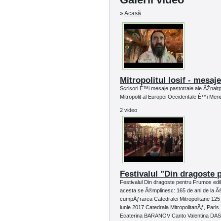
»
Acasă
Mitropolitul Iosif - mesaj
Scrisori È™i mesaje pastotrale ale ÃŽnaltpr
Mitropolit al Europei Occidentale È™i Meri
2 video
Festivalul "Din dragoste 
Festivalul Din dragoste pentru Frumos ediÈ
acesta se Ã®mplinesc: 165 de ani de la Ã
cumpÄƒrarea Catedralei Mitropolitane 125 d
iunie 2017 Catedrala MitropolitanÄƒ, Pa
Ecaterina BARANOV Canto Valentina DAS