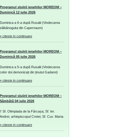
Programul slujirii ierarhilor MOREOM –
Duminică 12 iulie 2026
Duminica a 6-a după Rusalii (Vindecarea
slăbănogului din Capernaum)
» citeste in continuare
Programul slujirii ierarhilor MOREOM –
Duminică 05 iulie 2026
Duminica a 5-a după Rusalii (Vindecarea
celor doi demonizați din ținutul Gadarei)
» citeste in continuare
Programul slujirii ierarhilor MOREOM –
Sâmbătă 04 iulie 2026
† Sf. Olimpiada de la Fărcașa; Sf. Ier.
Andrei, arhiepiscopul Cretei; Sf. Cuv. Marta
» citeste in continuare