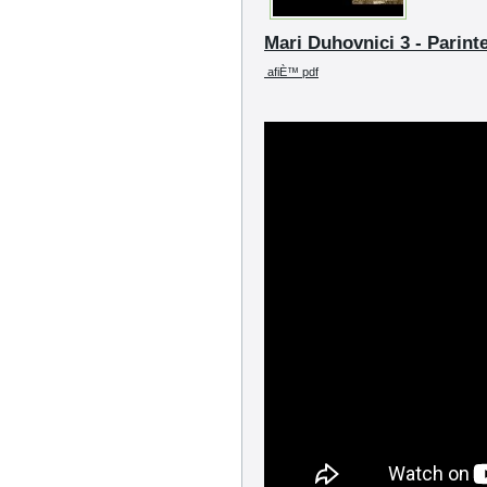
Mari Duhovnici 3 - Parin
afiÈ™ pdf