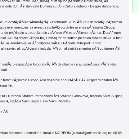
ai adevÄƒrului. Pentru cÄƒ, dupÄƒ cum spune pÄƒrintele Rafail Noica, Â«
cia este duh, ÅŸi duh este Dumnezeu. Â» (Cultura duhului - Despre duhovnicie,
se va desfÄƒÅŸura sÃ¢mbÄƒtÄƒ 21 februarie 2015 ÅŸi va fi dedicatÄƒ PÄƒrintelui
zda evenimentului, va avea ca invitaÅ£i doi dintre ucenicii pÄƒrintelui Cleopa,
ocul unde pÄƒrintele a trecut la cele veÅŸnice ÅŸi este Ã®nmormÃ¢ntat. DupÄƒ cum
niel, Â« PÄƒrintele Cleopa Ilie, luminÄƒtor de suflete pe calea mÃ¢ntuirii Â», a fost
eÅ£i ai RomÃ¢niei; iar ÃŽnaltpreasfinÅ£itul PÄƒrinte Mitropolit Teofan
 trezviei, al rugÄƒciunii inimii, dar ÅŸi om al slujirii semenilor sÄƒi cu durere ÅŸi
rnisatÄƒ o expoziÅ£ie fotograficÄƒ ÅŸi de obiecte ce au aparÅ£inut PÄƒrintelui
icul.
 filme: PÄƒrintele Cleopa Ã®n dosarele securitÄƒÅ£ii ÅŸi respectiv Sfaturi ÅŸi
opa Ilie.
Å£ului (Parohia SfÃ¢nta Parascheva ÅŸi SfÃ¢nta Genoveva, biserica Saint-Sulpice,
inia 4, staÅ£ia Saint-Sulpice sau Saint-Placide).
enÅ£i.
Emilian Marinescu, consilier cultural al MOREOM (cultural@mitropolia.eu; tel: 06 88