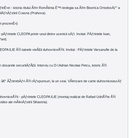
inÈ›ei - istoria ritului Ã®n RomÃ¢nia È™i teologia sa Ã®n Biserica OrtodoxÄƒ" a
 MÄƒnÄƒstirii Crasna (Prahova).
i prezenÈ›i)
ƒrintele CLEOPA printr-unul dintre ucenicii sÄƒi. Invitat: PÄƒrintele Ioan,
ani).
PA ILIE ÅŸi tainele vieÅ£ii duhovniceÅŸti. Invitat : PÄƒrintele Varsanufie de la
osarele securitÄƒÅ£ii. Interviu cu D-l Adrian Nicolae Petcu, istoric ÅŸi
e â€“ ÃŽntrebÄƒri ÅŸi rÄƒspunsuri, la un ceai. VÃ¢nzare de carte duhovniceascÄƒ
duhovniceÅŸti - pÄƒrintele CLEOPA ILIE (montaj realizat de Rafael UdriÅŸte ÅŸi
ideo ale mÃ¢nÄƒstirii Sihastria).