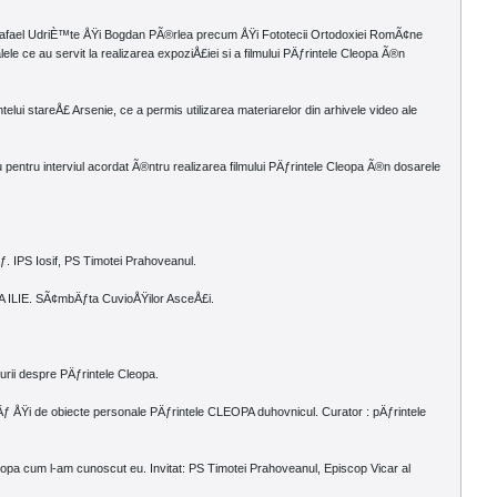
Rafael UdriÈ™te ÅŸi Bogdan PÃ®rlea precum ÅŸi Fototecii Ortodoxiei RomÃ¢ne
ele ce au servit la realizarea expoziÅ£iei si a filmului PÄƒrintele Cleopa Ã®n
lui stareÅ£ Arsenie, ce a permis utilizarea materiarelor din arhivele video ale
entru interviul acordat Ã®ntru realizarea filmului PÄƒrintele Cleopa Ã®n dosarele
ƒ. IPS Iosif, PS Timotei Prahoveanul.
A ILIE. SÃ¢mbÄƒta CuvioÅŸilor AsceÅ£i.
urii despre PÄƒrintele Cleopa.
cÄƒ ÅŸi de obiecte personale PÄƒrintele CLEOPA duhovnicul. Curator : pÄƒrintele
opa cum l-am cunoscut eu. Invitat: PS Timotei Prahoveanul, Episcop Vicar al