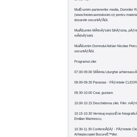
MulÈ›umim partenerilor media, Domnilor 
(www.fototecaortodoxiei.ro) pentru material
dosarele securitÄƒÅ£ii.
MulÅ£umim MÃ¢nÄƒstirii SihÄƒstria, pÄƒrinte
mÃ¢nÄƒstirii.
MulÅ£umim Domnului Adrian Nicolae Petcu p
securitÄƒÅ£ii.
Programul zilei
07.00-09.00 SfÃ¢nta Liturghie arhiereascÄ
09.00-09.30 Parastas - PÄƒrintele CLEOP
09.30-10.00 Ceai, gustare.
10.00-10.15 Deschiderea zilei. Film: mÄƒrt
10.15-10.30 Vernisaj expoziÈ›ie fotografi
Emilian Marinescu.
10.30-11.30 ConferinÅ£Äƒ - PÄƒrintele Cle
Arhiepiscopiei BucureÈ™tilor.