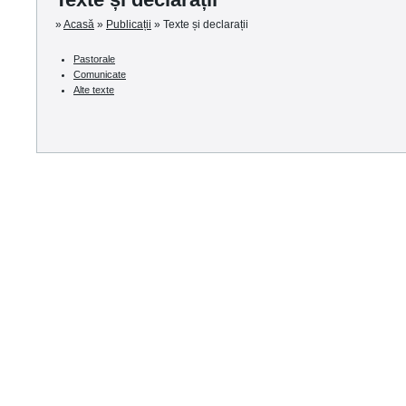
»
Acasă
»
Publicații
»
Texte și declarații
Pastorale
Comunicate
Alte texte