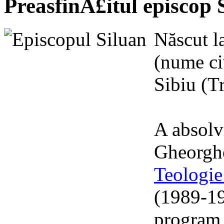
PreasfinÅ£itul episcop 
Născut l
(nume ci
Sibiu (T
A absolv
Gheorghe
Teologie
(1989-19
program 