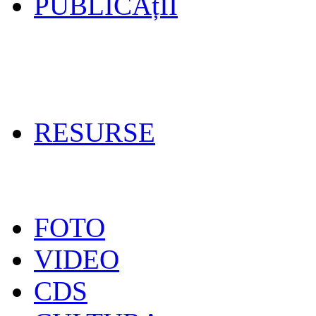
PUBLICAțII
RESURSE
FOTO
VIDEO
CDS