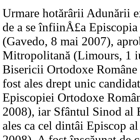
Urmare hotărârii Adunării ex
de a se înfiinÅ£a Episcopia
(Gavedo, 8 mai 2007), apro
Mitropolitană (Limours, 1 
Bisericii Ortodoxe Române 
fost ales drept unic candidat
Episcopiei Ortodoxe Române 
2008), iar Sfântul Sinod al
ales ca cel dintâi Episcop a
2008). A fost înscăunat de c