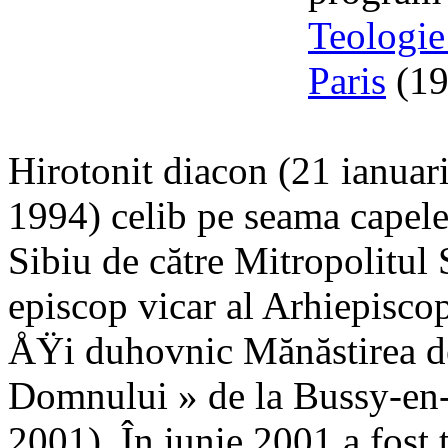
Teologie
Paris
(19
Hirotonit diacon (21 ianuar
1994) celib pe seama capele
Sibiu de către Mitropolitul 
episcop vicar al Arhiepiscop
ÅŸi duhovnic Mănăstirea d
Domnului » de la Bussy-en
2001). În iunie 2001 a fost