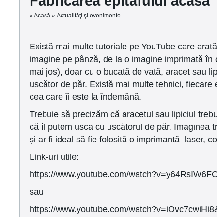
Fabricarea epitafului acasă
»
Acasă
»
Actualităţi şi evenimente
Există mai multe tutoriale pe YouTube care arat
imagine pe pânză, de la o imagine imprimată în og
mai jos), doar cu o bucată de vată, aracet sau lip
uscător de păr. Există mai multe tehnici, fiecare 
cea care îi este la îndemână.
Trebuie să precizăm că aracetul sau lipiciul trebu
că îl putem usca cu uscătorul de păr. Imaginea t
și ar fi ideal să fie folosită o imprimantă laser, co
Link-uri utile:
https://www.youtube.com/watch?v=y64RsIW6FC
sau
https://www.youtube.com/watch?v=iOvc7cwiHi8