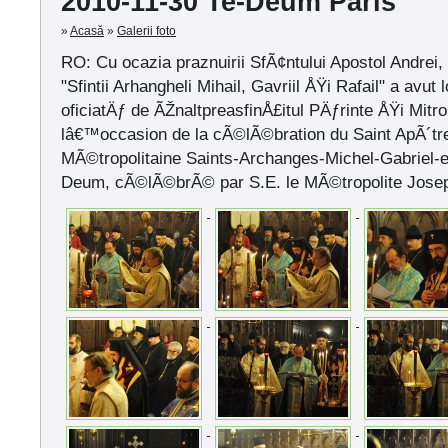
2010-11-30 Te-Deum Paris
»
Acasă
»
Galerii foto
RO: Cu ocazia praznuirii SfÃ¢ntului Apostol Andrei, 
"Sfintii Arhangheli Mihail, Gavriil ÅŸi Rafail" a avut
oficiatÄƒ de ÃŽnaltpreasfinÅ£itul PÄƒrinte ÅŸi Mitropo
lâ€™occasion de la cÃ©lÃ©bration du Saint ApÃ´t
MÃ©tropolitaine Saints-Archanges-Michel-Gabriel-e
Deum, cÃ©lÃ©brÃ© par S.E. le MÃ©tropolite Jose