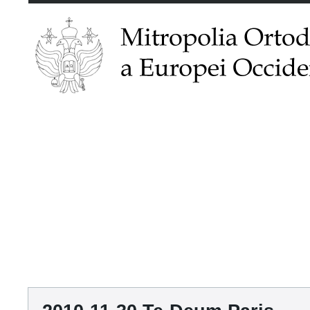
ACASĂ
MITROPOLIA
ȘTIRI
PAROHII
PUBLICAȚII
RE
MĂNĂSTIRI