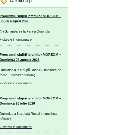
ACTUALITĂŢI
Programul slujirii ierarhilor MOREOM –
Joi 06 august 2026
(†) Schimbarea la Faţă a Domnului
» citeste in continuare
Programul slujirii ierarhilor MOREOM –
Duminică 02 august 2026
Duminica a 9-a după Rusalii (Umblarea pe
mare – Potolirea furtunii)
» citeste in continuare
Programul slujirii ierarhilor MOREOM –
Duminică 26 iulie 2026
Duminica a 8-a după Rusalii (Înmulțirea
pâinilor)
» citeste in continuare