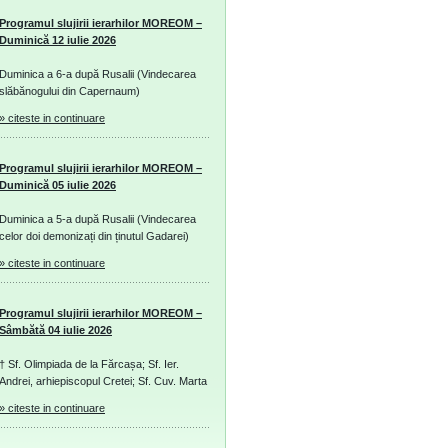
Programul slujirii ierarhilor MOREOM –
Duminică 12 iulie 2026
Duminica a 6-a după Rusalii (Vindecarea
slăbănogului din Capernaum)
» citeste in continuare
Programul slujirii ierarhilor MOREOM –
Duminică 05 iulie 2026
Duminica a 5-a după Rusalii (Vindecarea
celor doi demonizați din ținutul Gadarei)
» citeste in continuare
Programul slujirii ierarhilor MOREOM –
Sâmbătă 04 iulie 2026
† Sf. Olimpiada de la Fărcașa; Sf. Ier.
Andrei, arhiepiscopul Cretei; Sf. Cuv. Marta
» citeste in continuare