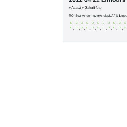
»
Acasă
»
Galerii foto
RO: SearÄƒ de muzicÄƒ clasicÄƒ la Limo