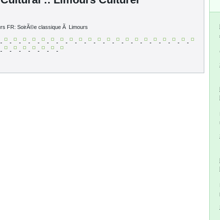
urs FR: SoirÃ©e classique Ã Limours