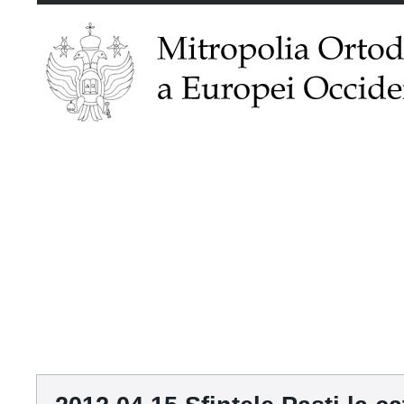
ACASĂ
MITROPOLIA
ȘTIRI
PAROHII
PUBLICAȚII
RE
MĂNĂSTIRI