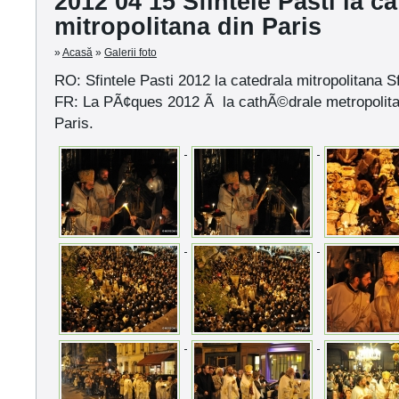
2012 04 15 Sfintele Pasti la c
mitropolitana din Paris
»
Acasă
»
Galerii foto
RO: Sfintele Pasti 2012 la catedrala mitropolitana Sf
FR: La PÃ¢ques 2012 Ã la cathÃ©drale metropolit
Paris.