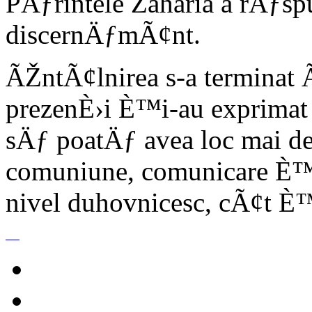
PÄƒrintele Zaharia a rÄƒs
discernÄƒmÃ¢nt.
ÃŽntÃ¢lnirea s-a terminat Ã
prezenÈ›i È™i-au exprimat 
sÄƒ poatÄƒ avea loc mai de
comuniune, comunicare È™
nivel duhovnicesc, cÃ¢t È™