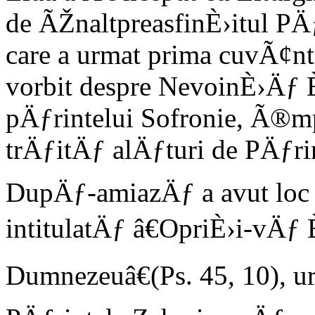
de ÃŽnaltpreasfinÈ›itul PÄƒ
care a urmat prima cuvÃ¢nta
vorbit despre NevoinÈ›Äƒ
pÄƒrintelui Sofronie, Ã®
trÄƒitÄƒ alÄƒturi de PÄƒrin
DupÄƒ-amiazÄƒ a avut loc 
intitulatÄƒ â€OpriÈ›i-vÄ
Dumnezeuâ€(Ps. 45, 10), u