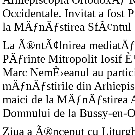
Occidentale. Invitat a fost
la MÄƒnÄƒstirea SfÃ¢ntul 
La Ã®ntÃ¢lnirea mediatÄƒ 
PÄƒrinte Mitropolit Iosif È
Marc NemÈ›eanul au partic
mÄƒnÄƒstirile din Arhiepi
maici de la MÄƒnÄƒstirea
Domnului de la Bussy-en-O
Ziua a Ã®nceput cu Liturg