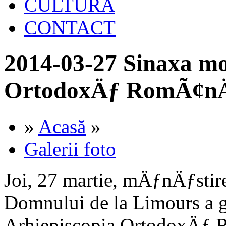
CULTURA
CONTACT
2014-03-27 Sinaxa mo
OrtodoxÄƒ RomÃ¢nÄƒ
»
Acasă
»
Galerii foto
Joi, 27 martie, mÄƒnÄƒsti
Domnului de la Limours a 
Arhiepiscopia OrtodoxÄƒ