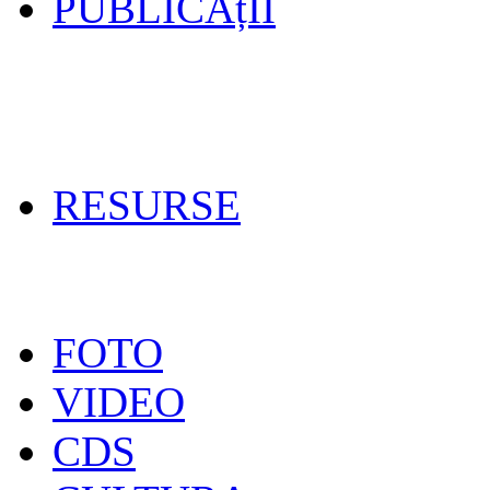
PUBLICAțII
RESURSE
FOTO
VIDEO
CDS