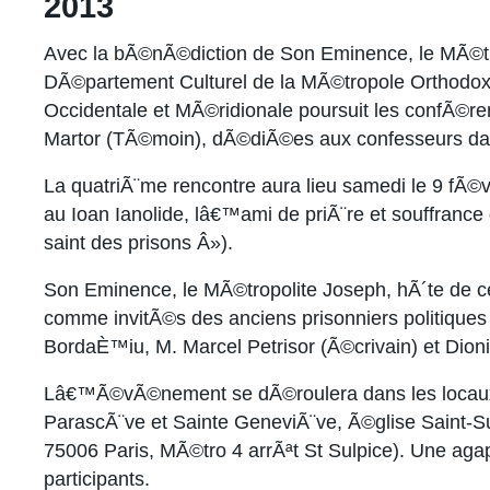
2013
Avec la bÃ©nÃ©diction de Son Eminence, le MÃ©tr
DÃ©partement Culturel de la MÃ©tropole Ortho
Occidentale et MÃ©ridionale poursuit les confÃ
Martor (TÃ©moin), dÃ©diÃ©es aux confesseurs da
La quatriÃ¨me rencontre aura lieu samedi le 9 fÃ©
au Ioan Ianolide, lâ€™ami de priÃ¨re et souffrance
saint des prisons Â»).
Son Eminence, le MÃ©tropolite Joseph, hÃ´te de 
comme invitÃ©s des anciens prisonniers politiques 
BordaÈ™iu, M. Marcel Petrisor (Ã©crivain) et Dio
Lâ€™Ã©vÃ©nement se dÃ©roulera dans les locaux 
ParascÃ¨ve et Sainte GeneviÃ¨ve, Ã©glise Saint-Sul
75006 Paris, MÃ©tro 4 arrÃªt St Sulpice). Une aga
participants.