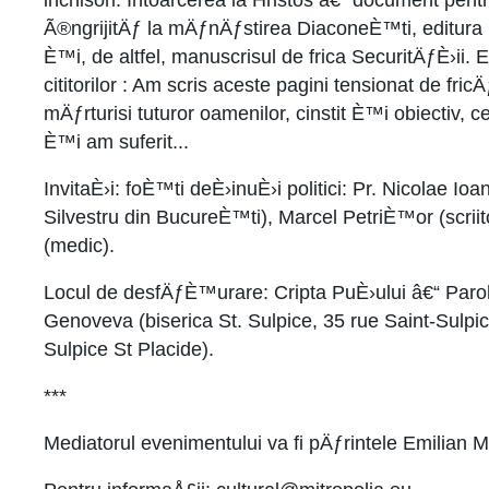
inchisori: Intoarcerea la Hristos â€“ document pen
Ã®ngrijitÄƒ la mÄƒnÄƒstirea DiaconeÈ™ti, editura
È™i, de altfel, manuscrisul de frica SecuritÄƒÈ›ii
cititorilor : Am scris aceste pagini tensionat de fri
mÄƒrturisi tuturor oamenilor, cinstit È™i obiectiv, 
È™i am suferit...
InvitaÈ›i: foÈ™ti deÈ›inuÈ›i politici: Pr. Nicolae I
Silvestru din BucureÈ™ti), Marcel PetriÈ™or (scrii
(medic).
Locul de desfÄƒÈ™urare: Cripta PuÈ›ului â€“ Paro
Genoveva (biserica St. Sulpice, 35 rue Saint-Sulpi
Sulpice St Placide).
***
Mediatorul evenimentului va fi pÄƒrintele Emilian 