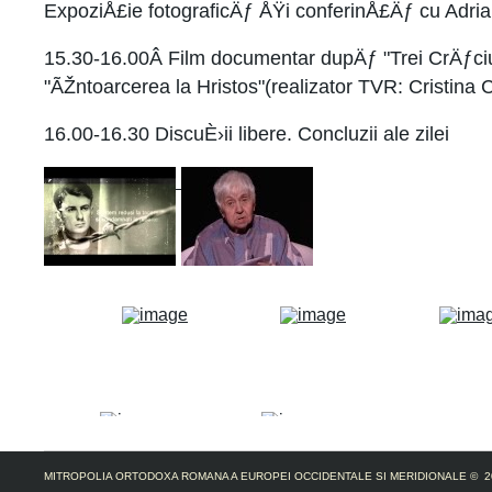
ExpoziÅ£ie fotograficÄƒ ÅŸi conferinÅ£Äƒ cu Adri
15.30-16.00Â­ Film documentar dupÄƒ "Trei CrÄƒciu
"ÃŽntoarcerea la Hristos"(realizator TVR: Cristina 
16.00-16.30 DiscuÈ›ii libere. Concluzii ale zilei
MITROPOLIA ORTODOXA ROMANA A EUROPEI OCCIDENTALE SI MERIDIONALE
© 2