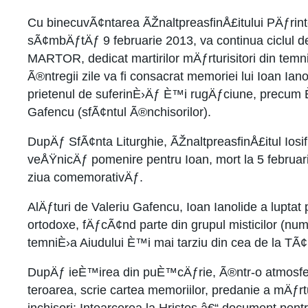
Cu binecuvÃ¢ntarea ÃŽnaltpreasfinÅ£itului PÄƒrintel
sÃ¢mbÄƒtÄƒ 9 februarie 2013, va continua ciclul 
MARTOR, dedicat martirilor mÄƒrturisitori din tem
Ã®ntregii zile va fi consacrat memoriei lui Ioan Ianol
prietenul de suferinÈ›Äƒ È™i rugÄƒciune, precum È™
Gafencu (sfÃ¢ntul Ã®nchisorilor).
DupÄƒ SfÃ¢nta Liturghie, ÃŽnaltpreasfinÅ£itul Iosif
veÅŸnicÄƒ pomenire pentru Ioan, mort la 5 februa
ziua comemorativÄƒ.
AlÄƒturi de Valeriu Gafencu, Ioan Ianolide a lupta
ortodoxe, fÄƒcÃ¢nd parte din grupul misticilor (num
temniÈ›a Aiudului È™i mai tarziu din cea de la TÃ
DupÄƒ ieÈ™irea din puÈ™cÄƒrie, Ã®ntr-o atmosf
teroarea, scrie cartea memoriilor, predanie a mÄƒrtu