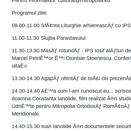
Pentru informaÅ£ii: cultural@mitropolia.eu
Programul zilei
09.00-11.00 SfÃ¢nta Liturghie arhiereascÄƒ cu IPS 
11.00-11.30 Slujba Parastasului
11.30-13.30 MasÄƒ rotundÄƒ - IPS Iosif alÄƒturi d
Marcel PetriÈ™or È™i Dionisie Stoenescu. Confer
uitaÈ›i
13.30-14.30 AgapÄƒ oferitÄƒ de toÅ£i cei prezenÅ£
14.30-14.40 AÈ™a cum l-am cunoscut eu... scrisoar
doamna Constanta Ianolide, film realizat Ã®n studi
UdriÈ™te pentru Mitropolia OrtodoxÄƒ RomÃ¢nÄƒ 
Meridionale.
14.40-15.30 Ioan Ianolide Ã®n documentele securi