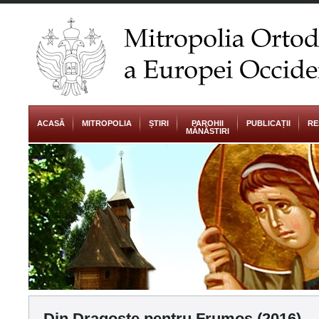
ACASĂ
MITROPOLIA
ȘTIRI
PAROHII
PUBLICAȚII
RE
MĂNĂSTIRI
Din Dragoste pentru Frumos (2016)