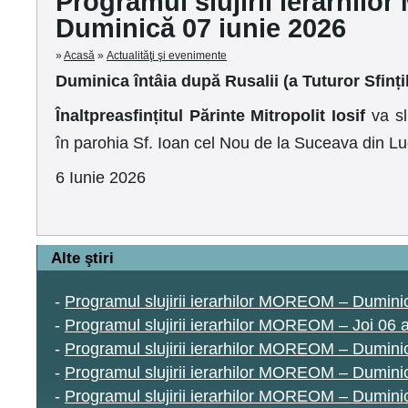
Programul slujirii ierarhil
Duminică 07 iunie 2026
»
Acasă
»
Actualităţi şi evenimente
Duminica întâia după Rusalii (a Tuturor Sfinți
Înaltpreasfințitul Părinte Mitropolit Iosif
va sl
în parohia Sf. Ioan cel Nou de la Suceava
din Lu
6 Iunie 2026
Alte ştiri
-
Programul slujirii ierarhilor MOREOM – Dumin
-
Programul slujirii ierarhilor MOREOM – Joi 06
-
Programul slujirii ierarhilor MOREOM – Dumin
-
Programul slujirii ierarhilor MOREOM – Duminic
-
Programul slujirii ierarhilor MOREOM – Duminic