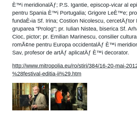
È™i meridionalÄƒ; P.S. Igantie, episcop-vicar al e
pentru Spania È™i Portugalia; Grigore LeÈ™e; prof.
fundaÈ›ia Sf. Irina; Costion Nicolescu, cercetÄƒtor
gruparea "Prolog"; pr. Iulian Nistea, biserica Sf. Ar
Cioc, pictor; pr. Emilian Marinescu, consilier cultura
romÃ¢ne pentru Europa occidentalÄƒ È™i meridio
Sav, profesor de artÄƒ aplicatÄƒ È™i decorator.
http://www.mitropolia.eu/ro/stiri/384/16-20-mai-201
%28festival-editia-ii%29.htm