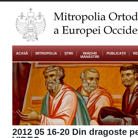
ACASĂ
MITROPOLIA
ȘTIRI
PAROHII
PUBLICAȚII
RE
MĂNĂSTIRI
2012 05 16-20 Din dragoste p