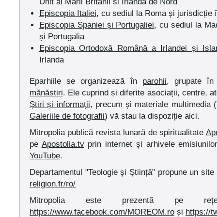
Unit al Marii Britanii și Irlanda de Nord
Episcopia Italiei
, cu sediul la Roma și jurisdicție î
Episcopia Spaniei și Portugaliei
, cu sediul la Mad
și Portugalia
Episcopia Ortodoxă Română a Irlandei și Isla
Irlanda
Eparhiile se organizează în
parohii
, grupate î
mănăstiri
. Ele cuprind și diferite asociații, centre, 
Știri și informații
, precum și materiale multimedia 
Galeriile de fotografii
) vă stau la dispoziție aici.
Mitropolia publică revista lunară de spiritualitate
Apo
pe
Apostolia.tv
prin internet și arhivele emisiunil
YouTube
.
Departamentul "Teologie și Știință" propune un site
religion.fr/ro/
Mitropolia este prezentă pe rețel
https://www.facebook.com/MOREOM.ro
și
https:/