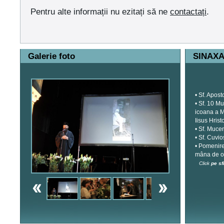
Pentru alte informații nu ezitați să ne
contactați
.
Galerie foto
SINAX
• Sf. Apost
• Sf. 10 Mu
icoana a M
Iisus Hrist
• Sf. Muce
• Sf. Cuvi
• Pomenire
mâna de om
Click
pe sfi