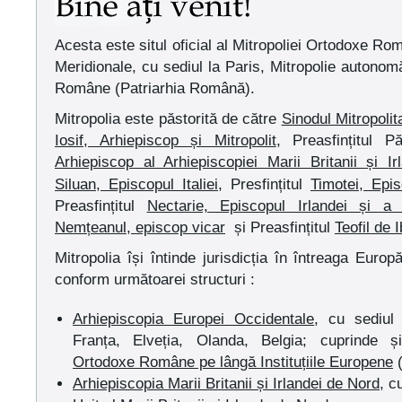
Acesta este situl oficial al Mitropoliei Ortodoxe R
Meridionale, cu sediul la Paris, Mitropolie autonom
Române (Patriarhia Română).
Mitropolia este păstorită de către
Sinodul Mitropolit
Iosif, Arhiepiscop și Mitropolit
,
Preasfințitul 
Arhiepiscop al Arhiepiscopiei Marii Britanii și I
Siluan, Episcopul Italiei
, Presfințitul
Timotei, Epis
Preasfințitul
Nectarie, Episcopul Irlandei și a 
Nemțeanul, episcop vicar
și
Preasfințitul
Teofil de I
Mitropolia își întinde jurisdicția în întreaga Euro
conform următoarei structuri :
Arhiepiscopia Europei Occidentale
, cu sediul 
Franța, Elveția, Olanda, Belgia; cuprinde 
Ortodoxe Române pe lângă Instituțiile Europene
(
Arhiepiscopia Marii Britanii și Irlandei de Nord
,
cu