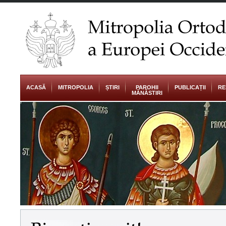
ACASĂ
MITROPOLIA
ȘTIRI
PAROHII
PUBLICAȚII
RE
MĂNĂSTIRI